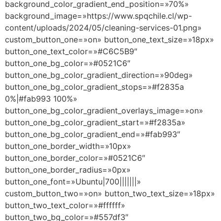
background_color_gradient_end_position=»70%»
background_image=»https://www.spqchile.cl/wp-
content/uploads/2024/05/cleaning-services-01.png»
custom_button_one=»on» button_one_text_size=»18px»
button_one_text_color=»#C6C5B9″
button_one_bg_color=»#0521C6″
button_one_bg_color_gradient_direction=»90deg»
button_one_bg_color_gradient_stops=»#f2835a
0%|#fab993 100%»
button_one_bg_color_gradient_overlays_image=»on»
button_one_bg_color_gradient_start=»#f2835a»
button_one_bg_color_gradient_end=»#fab993″
button_one_border_width=»10px»
button_one_border_color=»#0521C6″
button_one_border_radius=»0px»
button_one_font=»Ubuntu|700|||||||»
custom_button_two=»on» button_two_text_size=»18px»
button_two_text_color=»#ffffff»
button_two_bg_color=»#557df3″