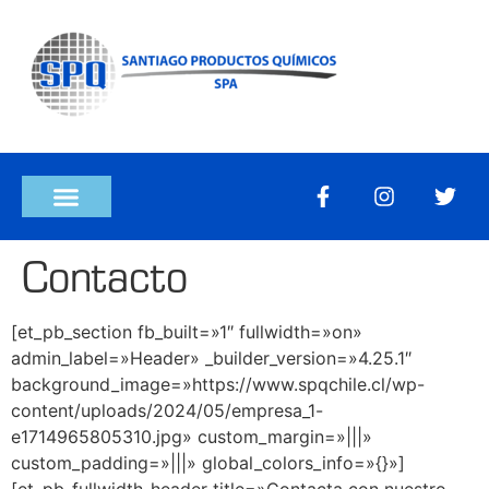
Contacto
[et_pb_section fb_built=»1″ fullwidth=»on»
admin_label=»Header» _builder_version=»4.25.1″
background_image=»https://www.spqchile.cl/wp-
content/uploads/2024/05/empresa_1-
e1714965805310.jpg» custom_margin=»|||»
custom_padding=»|||» global_colors_info=»{}»]