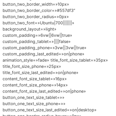
button_two_border_width=»10px»
button_two_border_color=»#557df3″
button_two_border_radius=»0px»
button_two_font=»Ubuntu|700|||||||»
background_layout=»light»
custom_padding=»6vw||6vw||true»
custom_padding_tablet=»||||false»
custom_padding_phone=»3vw||3vw||true»
custom_padding_last_edited=»on|phone»
animation_style=»fade» title_font_size_tablet=»35px»
title_font_size_phone=»25px»
title_font_size_last_edited=»on|phone»
content_font_size_tablet=»16px»
content_font_size_phone=»14px»
content_font_size_last_edited=»on|phone»
button_one_text_size_tablet=»»
button_one_text_size_phone=»»
button_one_text_size_last_edited=»on|desktop»