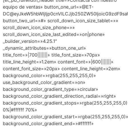
[et_pb_fullwidth_header title=»Contacta con nuestro
equipo de ventas» button_one_url=»@ET-
DC@eyJkeW5hbWljIjp0cnVlLCJjb250ZW50IjoicG9zdF9sa
button_two_url=»#» scroll_down_icon_size_tablet=»»
scroll_down_icon_size_phone=»»
scroll_down_icon_size_last_edited=»on|phone»
_builder_version=»4.25.1″
_dynamic_attributes=»button_one_url»
title_font=»|700|||||||» title_font_size=»70px»
title_line_height=»1.2em» content_font=»|600|||||||»
content_font_size=»20px» content_line_height=»2em»
background_color=»rgba(255,255,255,0)»
use_background_color_gradient=»on»
background_color_gradient_type=»circular»
background_color_gradient_direction_radial=»right»
background_color_gradient_stops=»rgba(255,255,255,0)
0%|#ffffff 70%»
background_color_gradient_start=»rgba(255,255,255,0)
background_color_gradient_end=»#ffffff»