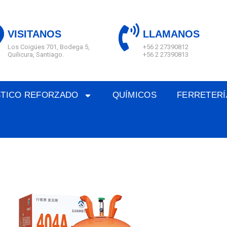
VISITANOS
LLAMANOS
Los Coigües 701, Bodega 5,
+56 2 27390812
Quilicura, Santiago.
+56 2 27390813
STICO REFORZADO
QUÍMICOS
FERRETERÍ