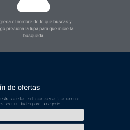
gresa el nombre de lo que buscas y
go presiona la lupa para que inicie la
búsqueda.
ín de ofertas
estras ofertas en tu correo y así aprobechar
es oportunidades para tu negocio.