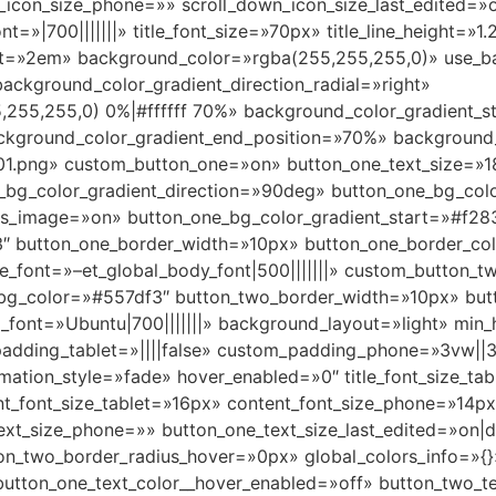
_icon_size_phone=»» scroll_down_icon_size_last_edited=»o
t=»|700|||||||» title_font_size=»70px» title_line_height=»1.
ght=»2em» background_color=»rgba(255,255,255,0)» use_b
ackground_color_gradient_direction_radial=»right»
255,255,0) 0%|#ffffff 70%» background_color_gradient_s
ackground_color_gradient_end_position=»70%» background
-01.png» custom_button_one=»on» button_one_text_size=»
_bg_color_gradient_direction=»90deg» button_one_bg_col
ys_image=»on» button_one_bg_color_gradient_start=»#f28
3″ button_one_border_width=»10px» button_one_border_c
_font=»–et_global_body_font|500|||||||» custom_button_
o_bg_color=»#557df3″ button_two_border_width=»10px» bu
font=»Ubuntu|700|||||||» background_layout=»light» min
dding_tablet=»||||false» custom_padding_phone=»3vw||3
ation_style=»fade» hover_enabled=»0″ title_font_size_ta
ent_font_size_tablet=»16px» content_font_size_phone=»14p
text_size_phone=»» button_one_text_size_last_edited=»on|
n_two_border_radius_hover=»0px» global_colors_info=»{}
button_one_text_color__hover_enabled=»off» button_two_t