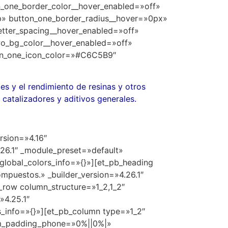
n_one_border_color__hover_enabled=»off»
p» button_one_border_radius__hover=»0px»
etter_spacing__hover_enabled=»off»
wo_bg_color__hover_enabled=»off»
ton_one_icon_color=»#C6C5B9″
es y el rendimiento de resinas y otros
catalizadores y aditivos generales.
rsion=»4.16″
.26.1″ _module_preset=»default»
global_colors_info=»{}»][et_pb_heading
ompuestos.» _builder_version=»4.26.1″
_row column_structure=»1_2,1_2″
»4.25.1″
_info=»{}»][et_pb_column type=»1_2″
om_padding_phone=»0%||0%|»