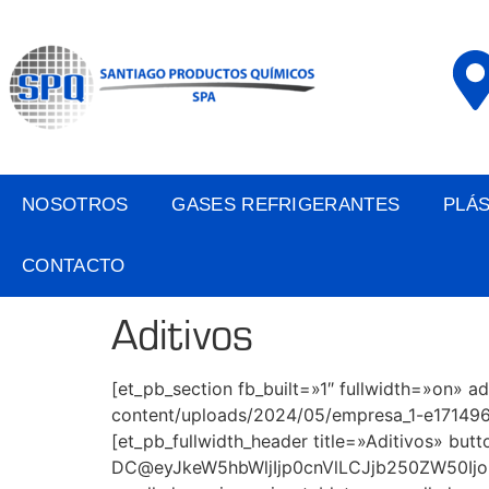
NOSOTROS
GASES REFRIGERANTES
PLÁ
CONTACTO
Aditivos
[et_pb_section fb_built=»1″ fullwidth=»on» 
content/uploads/2024/05/empresa_1-e171496
[et_pb_fullwidth_header title=»Aditivos» b
DC@eyJkeW5hbWljIjp0cnVlLCJjb250ZW50Ijo