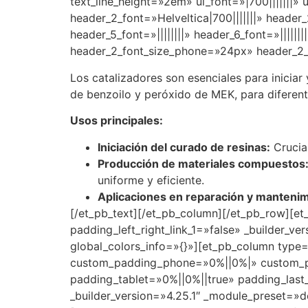
text_line_height=»2em» ul_font=»|700|||||||» u
header_2_font=»Helveltica|700|||||||» header_
header_5_font=»||||||||» header_6_font=»||||
header_2_font_size_phone=»24px» header_2_f
Los catalizadores son esenciales para inicia
de benzoilo y peróxido de MEK, para diferent
Usos principales:
Iniciación del curado de resinas:
Crucial
Producción de materiales compuestos
uniforme y eficiente.
Aplicaciones en reparación y mantenim
[/et_pb_text][/et_pb_column][/et_pb_row][e
padding_left_right_link_1=»false» _builder_
global_colors_info=»{}»][et_pb_column type
custom_padding_phone=»0%||0%|» custom_pa
padding_tablet=»0%||0%||true» padding_last
_builder_version=»4.25.1″ _module_preset=»def