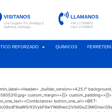
VISITANOS
LLAMANOS
Los Coigües 701, Bodega 5,
+56 2 27390812
Quilicura, Santiago.
+56 2 27390813
STICO REFORZADO
QUÍMICOS
FERRETERÍ
admin_label=»Header» _builder_version=»4.25.1″ backgroun
5805310.jpg» custom_margin=»|||» custom_padding=»|||» g
utton_one_text=»Contáctanos» button_one_url=»@ET-
icG9zdF9saW5rX3VybF9wYWdlIiwic2V0dGluZ3MiOnsicG9zd