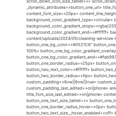
scroll_down_icon_size_tablet=»» scroll_down
_dynamic_attributes=»button_one_url» title_fon
content_font_size=»20px» content_line_hei
background_color_gradient_type=»circular» b
background_color_gradient_stops=»rgba(255,
background_color_gradient_end=»#ffffff» b
content/uploads/2024/05/cleaning-services
button_one_bg_color=»#0521C6″ button_one
100%» button_one_bg_color_gradient_overla
button_one_bg_color_gradient_end=»#fab99
button_one_border_radius=»25px» button_one
button_two_text_color=»#ffffff» button_tw
button_two_border_radius=»0px» button_two_
custom_padding=»6vw||6vw||true» custom_pa
custom_padding_last_edited=»on|phone» anim
title_font_size_last_edited=»on|phone» cont
button_one_text_size_tablet=»» button_one_
button_one_border_radius_hover=»0px» butto
button_two_text_size__hover_enabled=»off» 