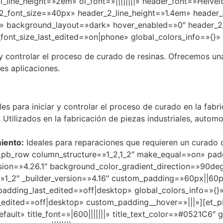
l_line_height=»2em» ol_font=»||||||||» header_font=»Helveltic
2_font_size=»40px» header_2_line_height=»1.4em» header_3_f
||||» background_layout=»dark» hover_enabled=»0″ header_2
ont_size_last_edited=»on|phone» global_colors_info=»{}» 
r y controlar el proceso de curado de resinas. Ofrecemos u
es aplicaciones.
es para iniciar y controlar el proceso de curado en la fa
:
Utilizados en la fabricación de piezas industriales, auto
iento:
Ideales para reparaciones que requieren un curado 
t_pb_row column_structure=»1_2,1_2″ make_equal=»on» pad
version=»4.26.1″ background_color_gradient_direction=»90d
=»1_2″ _builder_version=»4.16″ custom_padding=»60px||60
dding_last_edited=»off|desktop» global_colors_info=»{
_edited=»off|desktop» custom_padding__hover=»|||»][et_pb
ault» title_font=»|600|||||||» title_text_color=»#0521C6″ 