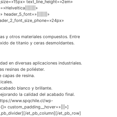
nt_size=»15px» text_line_height=»2em»
»Helveltica||||||||»
 header_5_font=»||||||||»
header_2_font_size_phone=»24px»
as y otros materiales compuestos. Entre
xido de titanio y ceras desmoldantes.
idad en diversas aplicaciones industriales.
s resinas de poliéster.
e capas de resina.
icales.
cabado blanco y brillante.
ejorando la calidad del acabado final.
ttps://www.spqchile.cl/wp-
{}» custom_padding__hover=»|||»]
t_pb_divider][/et_pb_column][/et_pb_row]