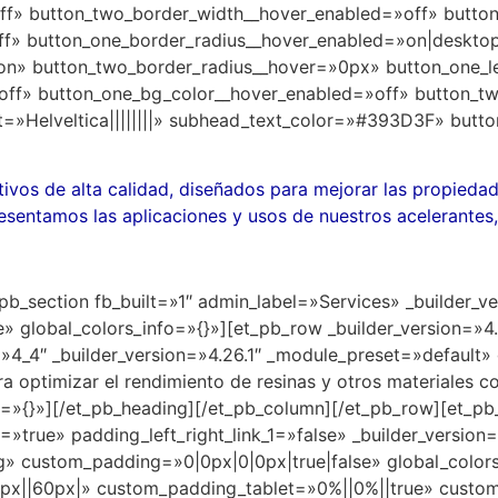
ff» button_two_border_width__hover_enabled=»off» butto
ff» button_one_border_radius__hover_enabled=»on|deskto
on» button_two_border_radius__hover=»0px» button_one_l
off» button_one_bg_color__hover_enabled=»off» button_t
=»Helveltica||||||||» subhead_text_color=»#393D3F» but
ivos de alta calidad, diseñados para mejorar las propiedad
esentamos las aplicaciones y usos de nuestros acelerantes, 
_pb_section fb_built=»1″ admin_label=»Services» _builder_ve
 global_colors_info=»{}»][et_pb_row _builder_version=»4
»4_4″ _builder_version=»4.26.1″ _module_preset=»default» 
a optimizar el rendimiento de resinas y otros materiales c
o=»{}»][/et_pb_heading][/et_pb_column][/et_pb_row][et_pb
true» padding_left_right_link_1=»false» _builder_version=
» custom_padding=»0|0px|0|0px|true|false» global_colors
60px||60px|» custom_padding_tablet=»0%||0%||true» cust