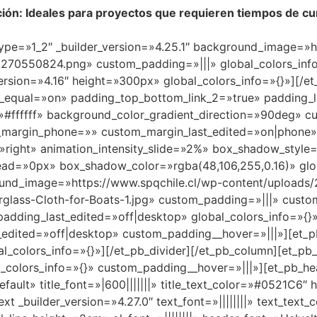
ción: Ideales para proyectos que requieren tiempos de cu
type=»1_2″ _builder_version=»4.25.1″ background_image=»h
270550824.png» custom_padding=»|||» global_colors_info
version=»4.16″ height=»300px» global_colors_info=»{}»][/e
_equal=»on» padding_top_bottom_link_2=»true» padding_le
=»#ffffff» background_color_gradient_direction=»90deg» 
_margin_phone=»» custom_margin_last_edited=»on|phone» 
n=»right» animation_intensity_slide=»2%» box_shadow_styl
d=»0px» box_shadow_color=»rgba(48,106,255,0.16)» glob
round_image=»https://www.spqchile.cl/wp-content/upload
glass-Cloth-for-Boats-1.jpg» custom_padding=»|||» cust
dding_last_edited=»off|desktop» global_colors_info=»{
_edited=»off|desktop» custom_padding__hover=»|||»][et_p
al_colors_info=»{}»][/et_pb_divider][/et_pb_column][et_pb
olors_info=»{}» custom_padding__hover=»|||»][et_pb_hea
fault» title_font=»|600|||||||» title_text_color=»#0521C6″
xt _builder_version=»4.27.0″ text_font=»||||||||» text_tex