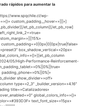
rado rápidos para aumentar la
ttps://www.spqchile.cl/wp-
=»{}» custom_padding__hover=»|||»]
t_pb_divider][/et_pb_column][/et_pb_row]
ft_right_link_2=»true»
custom_margin=»|||15%»
custom_padding=»0|0px|0|0px|true|false»
e=»preset3″ box_shadow_vertical=»20px»
al_colors_info=»{}»][et_pb_column
s/2024/05/High-Performance-Reinforcement-
om_padding_tablet=»0%||0%||true»
}» padding_phone=»0%||0%|»
b_divider show_divider=»off»
_column type=»2_3″ _builder_version=»4.16″
ding title=»Catalizadores»
 hover_enabled=»0″ global_colors_info=»{}»
t_color=»#393D3F» text_font_size=»15px»