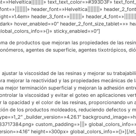
ont=»Helveltica||||||||» text_text_color=»#393D3F» text_fo
ont=»||||||||» header_font=»Helveltica||||||||» header_2_font=
t=»1.4em» header_3_font=»||||||||» header_4_font=»||||||||»
=»dark» hover_enabled=»0″ header_2_font_size_tablet=»» 
lobal_colors_info=»{}» sticky_enabled=»0″]
ama de productos que mejoran las propiedades de las resin
monómeros, agentes de superficie, agentes tixotrópicos, dió
ajustar la viscosidad de las resinas y mejorar su trabajabil
 mejorar la reactividad y las propiedades mecánicas de la
 mejor terminación superficial y mejoran la adhesión entr
ntrolar la viscosidad y evitar el goteo en aplicaciones vert
la opacidad y el color de las resinas, proporcionando un a
ración de los productos moldeados, reduciendo defectos y m
ype=»1_2″ _builder_version=»4.26.1″ background_image=»h
3717384.png» custom_padding=»|||» global_colors_info=»
version=»4.16″ height=»300px» global_colors_info=»{}»][/e