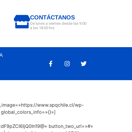
CONTÁCTANOS
De lunes a viernes desde las 9:00
a las 18:00 hrs.
A
d_image=»https://www.spqchile.cl/wp-
lobal_colors_info=»{}»]
F9pZCI6IjQ0In19@» button_two_url=»#»