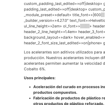
custom_padding_last_edited=»off|desktop» 
padding_last_edited=»off|desktop» custom_pa
_module_preset=»default» title_font=»|600|||
_builder_version=»4.27.0″ text_font=»Helvelti
ul_line_height=»2em» ol_font=»||||||||» heade
header_2_line_height=»1.4em» header_3_font=»||
background_layout=»dark» hover_enabled=»0
header_2_font_size_last_edited=»on|phone» g
Los acelerantes son aditivos utilizados para 
producción. Nuestros acelerantes incluyen di
acelerantes permiten aumentar la velocidad 
Cobalto 6%.
Usos principales:
Aceleración del curado en procesos ind
productos compuestos.
Fabricación de productos de plástico re
otros productos de plástico reforzado.