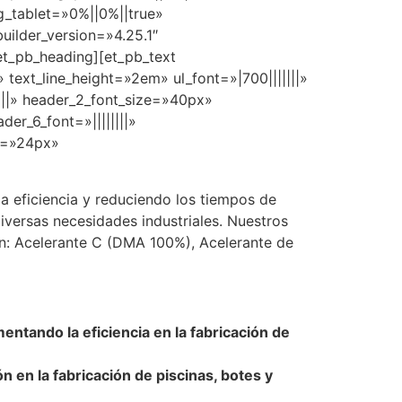
g_tablet=»0%||0%||true»
uilder_version=»4.25.1″
/et_pb_heading][et_pb_text
 text_line_height=»2em» ul_font=»|700|||||||»
|||||» header_2_font_size=»40px»
der_6_font=»||||||||»
e=»24px»
la eficiencia y reduciendo los tiempos de
versas necesidades industriales. Nuestros
on: Acelerante C (DMA 100%), Acelerante de
entando la eficiencia en la fabricación de
n en la fabricación de piscinas, botes y