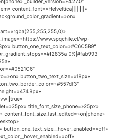
n|phone» _builder_version=»4.27.0″
2em» content_font=»Helveltica||||||||»
ackground_color_gradient=»on»
tart=»rgba(255,255,255,0)»
_image=»https://www.spqchile.cl/wp-
18px» button_one_text_color=»#C6C5B9″
or_gradient_stops=»#f2835a 0%|#fab993
35a»
olor=»#0521C6″
two=»on» button_two_text_size=»18px»
tton_two_border_color=»#557df3″
_height=»474.8px»
vw||true»
blet=»35px» title_font_size_phone=»25px»
x» content_font_size_last_edited=»on|phone»
desktop»
» button_one_text_size__hover_enabled=»off»
ext_color__hover_enabled=»off»