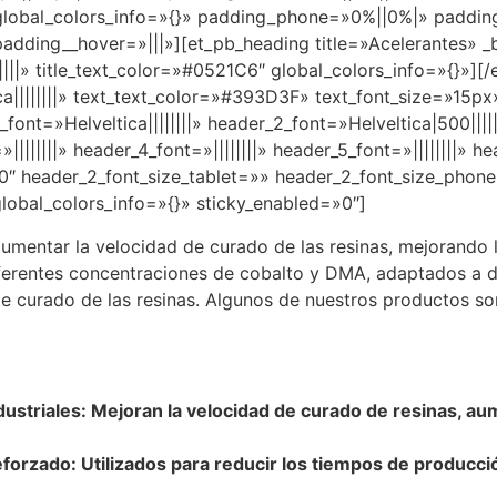
global_colors_info=»{}» padding_phone=»0%||0%|» paddin
dding__hover=»|||»][et_pb_heading title=»Acelerantes» _b
||||» title_text_color=»#0521C6″ global_colors_info=»{}»][
ca||||||||» text_text_color=»#393D3F» text_font_size=»15px»
r_font=»Helveltica||||||||» header_2_font=»Helveltica|500||
||||||» header_4_font=»||||||||» header_5_font=»||||||||» hea
″ header_2_font_size_tablet=»» header_2_font_size_phon
lobal_colors_info=»{}» sticky_enabled=»0″]
aumentar la velocidad de curado de las resinas, mejorando 
ferentes concentraciones de cobalto y DMA, adaptados a di
de curado de las resinas. Algunos de nuestros productos s
ustriales: Mejoran la velocidad de curado de resinas, aum
forzado: Utilizados para reducir los tiempos de producció