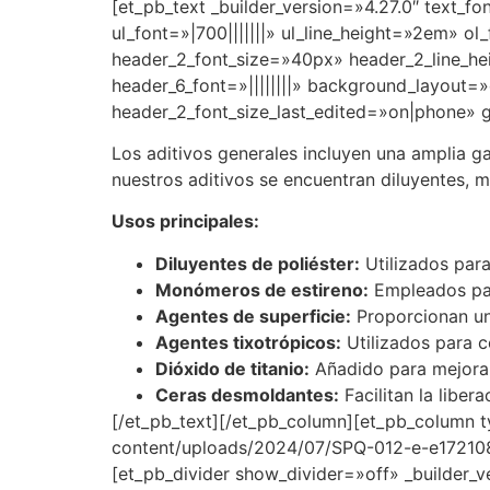
[et_pb_text _builder_version=»4.27.0″ text_f
ul_font=»|700|||||||» ul_line_height=»2em» ol_f
header_2_font_size=»40px» header_2_line_heigh
header_6_font=»||||||||» background_layout
header_2_font_size_last_edited=»on|phone» g
Los aditivos generales incluyen una amplia g
nuestros aditivos se encuentran diluyentes, 
Usos principales:
Diluyentes de poliéster:
Utilizados para 
Monómeros de estireno:
Empleados para
Agentes de superficie:
Proporcionan una
Agentes tixotrópicos:
Utilizados para co
Dióxido de titanio:
Añadido para mejorar 
Ceras desmoldantes:
Facilitan la libe
[/et_pb_text][/et_pb_column][et_pb_column t
content/uploads/2024/07/SPQ-012-e-e172108
[et_pb_divider show_divider=»off» _builder_