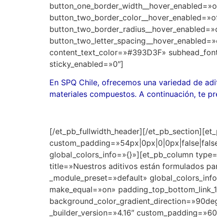
button_one_border_width__hover_enabled=»o
button_two_border_color__hover_enabled=»o
button_two_border_radius__hover_enabled=»
button_two_letter_spacing__hover_enabled=»
content_text_color=»#393D3F» subhead_font
sticky_enabled=»0″]
En SPQ Chile, ofrecemos una variedad de adit
materiales compuestos. A continuación, te pr
[/et_pb_fullwidth_header][/et_pb_section][et
custom_padding=»54px|0px|0|0px|false|false»
global_colors_info=»{}»][et_pb_column type=
title=»Nuestros aditivos están formulados par
_module_preset=»default» global_colors_inf
make_equal=»on» padding_top_bottom_link_1=»
background_color_gradient_direction=»90deg
_builder_version=»4.16″ custom_padding=»