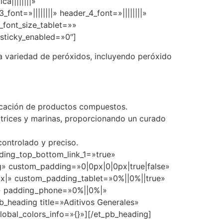
a||||||||»
ont=»||||||||» header_4_font=»||||||||»
_font_size_tablet=»»
sticky_enabled=»0″]
na variedad de peróxidos, incluyendo peróxido
bricación de productos compuestos.
motrices y marinas, proporcionando un curado
controlado y preciso.
ding_top_bottom_link_1=»true»
eg» custom_padding=»0|0px|0|0px|true|false»
px|» custom_padding_tablet=»0%||0%||true»
}» padding_phone=»0%||0%|»
_heading title=»Aditivos Generales»
global_colors_info=»{}»][/et_pb_heading]