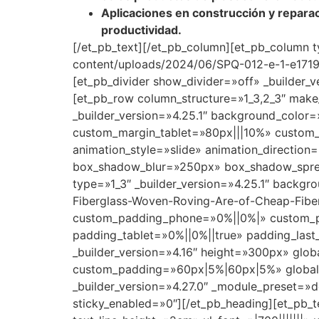
Aplicaciones en construcción y repara
productividad.
[/et_pb_text][/et_pb_column][et_pb_column 
content/uploads/2024/06/SPQ-012-e-1-e1719
[et_pb_divider show_divider=»off» _builder_
[et_pb_row column_structure=»1_3,2_3″ make
_builder_version=»4.25.1″ background_color
custom_margin_tablet=»80px|||10%» custom
animation_style=»slide» animation_directio
box_shadow_blur=»250px» box_shadow_sprea
type=»1_3″ _builder_version=»4.25.1″ backg
Fiberglass-Woven-Roving-Are-of-Cheap-Fiber
custom_padding_phone=»0%||0%|» custom_pa
padding_tablet=»0%||0%||true» padding_last
_builder_version=»4.16″ height=»300px» glob
custom_padding=»60px|5%|60px|5%» global_c
_builder_version=»4.27.0″ _module_preset=»de
sticky_enabled=»0″][/et_pb_heading][et_pb_te