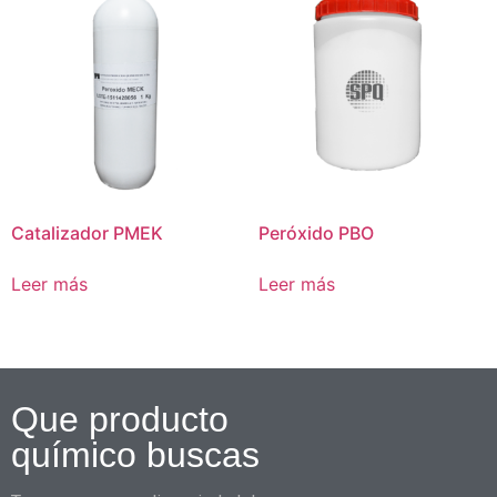
Catalizador PMEK
Peróxido PBO
Leer más
Leer más
Que producto
químico buscas