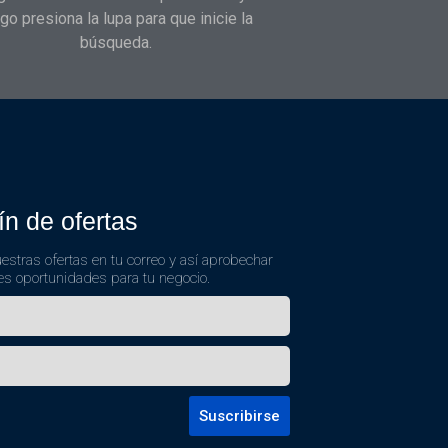
go presiona la lupa para que inicie la
búsqueda.
ín de ofertas
estras ofertas en tu correo y así aprobechar
es oportunidades para tu negocio.
Suscribirse