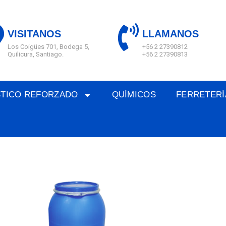
VISITANOS
LLAMANOS
Los Coigües 701, Bodega 5,
+56 2 27390812
Quilicura, Santiago.
+56 2 27390813
STICO REFORZADO
QUÍMICOS
FERRETERÍ