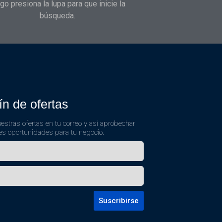
go presiona la lupa para que inicie la
búsqueda.
ín de ofertas
estras ofertas en tu correo y así aprobechar
es oportunidades para tu negocio.
Suscribirse