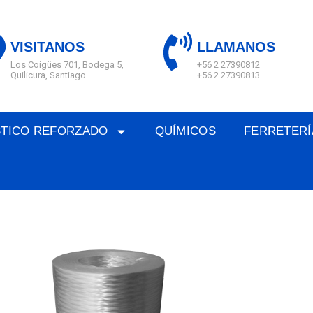
VISITANOS
LLAMANOS
Los Coigües 701, Bodega 5,
+56 2 27390812
Quilicura, Santiago.
+56 2 27390813
STICO REFORZADO
QUÍMICOS
FERRETERÍ