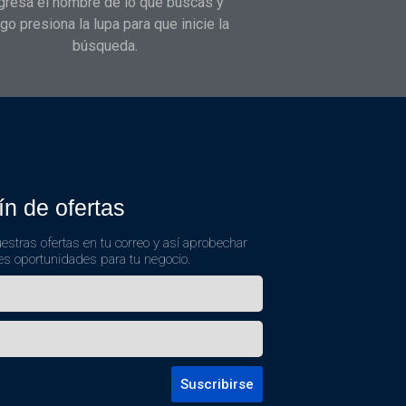
gresa el nombre de lo que buscas y
go presiona la lupa para que inicie la
búsqueda.
ín de ofertas
estras ofertas en tu correo y así aprobechar
es oportunidades para tu negocio.
Suscribirse