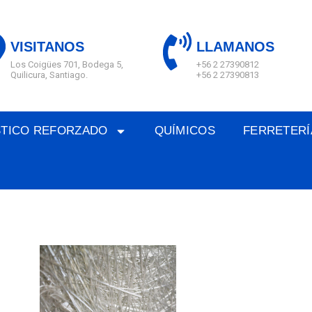
VISITANOS
LLAMANOS
Los Coigües 701, Bodega 5,
+56 2 27390812
Quilicura, Santiago.
+56 2 27390813
STICO REFORZADO
QUÍMICOS
FERRETERÍ