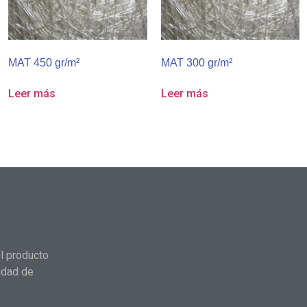
MAT 450 gr/m²
MAT 300 gr/m²
Leer más
Leer más
l producto
idad de