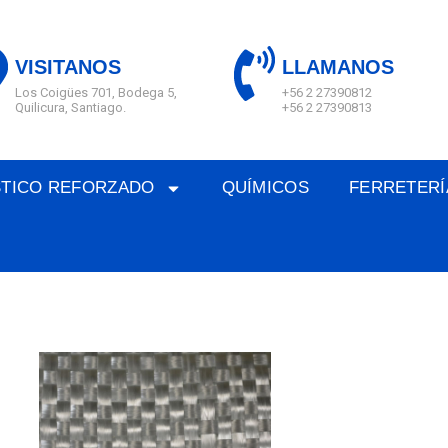
VISITANOS
LLAMANOS
Los Coigües 701, Bodega 5,
+56 2 27390812
Quilicura, Santiago.
+56 2 27390813
STICO REFORZADO
QUÍMICOS
FERRETERÍ