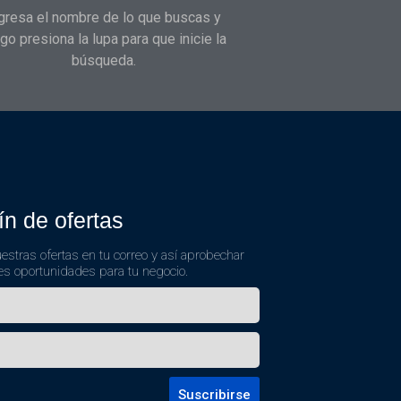
gresa el nombre de lo que buscas y
go presiona la lupa para que inicie la
búsqueda.
ín de ofertas
estras ofertas en tu correo y así aprobechar
es oportunidades para tu negocio.
Suscribirse